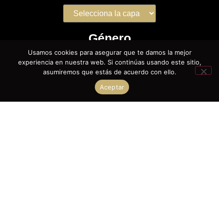
Género
Usamos cookies para asegurar que te damos la mejor
Macho Entero
experiencia en nuestra web. Si continúas usando este sitio,
asumiremos que estás de acuerdo con ello.
Macho Castrado
Hembra
Aceptar
Edad
años
años
Tipo de Jinete